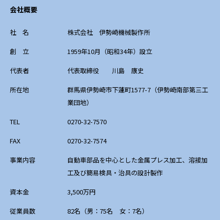
会社概要
社 名
株式会社 伊勢崎機械製作所
創 立
1959年10月（昭和34年）設立
代表者
代表取締役 川島 康史
所在地
群馬県伊勢崎市下蓮町1577-7（伊勢崎南部第三工
業団地）
TEL
0270-32-7570
FAX
0270-32-7574
事業内容
自動車部品を中心とした金属プレス加工、溶接加
工及び簡易検具・治具の設計製作
資本金
3,500万円
従業員数
82名（男：75名 女：7名）