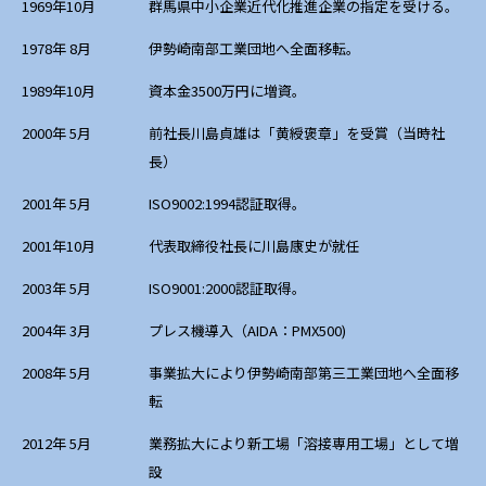
1969年10月
群馬県中小企業近代化推進企業の指定を受ける。
1978年 8月
伊勢崎南部工業団地へ全面移転。
1989年10月
資本金3500万円に増資。
2000年 5月
前社長川島貞雄は「黄綬褒章」を受賞（当時社
長）
2001年 5月
ISO9002:1994認証取得。
2001年10月
代表取締役社長に川島康史が就任
2003年 5月
ISO9001:2000認証取得。
2004年 3月
プレス機導入（AIDA：PMX500)
2008年 5月
事業拡大により伊勢崎南部第三工業団地へ全面移
転
2012年 5月
業務拡大により新工場「溶接専用工場」として増
設