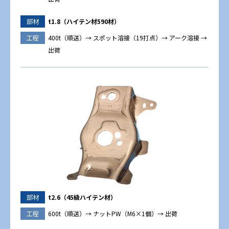
部材
t1.8（ハイテン材590材）
工程
400t（順送）→ スポット溶接（19打点）→ アーク溶接 →
出荷
部材
t2.6（45級ハイテン材）
工程
600t（順送）→ ナットPW（M6×1個）→ 出荷