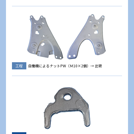
工程
自働機によるナットPW（Ｍ10×2個）→ 出荷