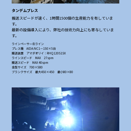
タンデムプレス
搬送スピードが速く、1時間1500個の生産能力を有していま
す。
最新の設備導入により、弊社の技術力向上にも寄与していま
す。
ラインペーサー北ライン
プレス機 AIDA:NC1－150×5台
搬送装置 アマダオリイ：RHQ120S1SX
ラインスピード MAX 27spm
搬送スピード MAX 40spm
金型サイズ 700×580
ブランクサイズ 最大450×450 最小80×80