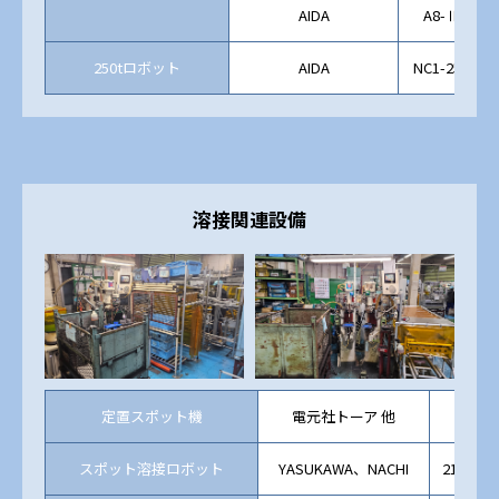
AIDA
A8-Ⅱ
250tロボット
AIDA
NC1-250
溶接関連設備
定置スポット機
電元社トーア 他
35～
スポット溶接ロボット
YASUKAWA、NACHI
210㎏