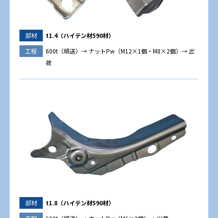
部材
t1.4（ハイテン材590材）
工程
600t（順送）→ ナットPw（M12×1個・M8×2個）→ 出
荷
部材
t1.8（ハイテン材590材）