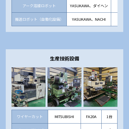
アーク溶接ロボット
YASUKAWA、ダイヘン
RL35
搬送ロボット（自働化設備）
YASUKAWA、NACHI
生産技術設備
ワイヤーカット
MITSUBISHI
FA20A
1台