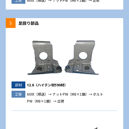
工程
600t（順送）→ ナットPw（M6×2個）→ 出荷
5
足回り部品
部材
t2.6（ハイテン材590材）
工程
600t（順送）→ ナットPW（M8×1個）→ ボルト
PW（M8×1個）→ 出荷