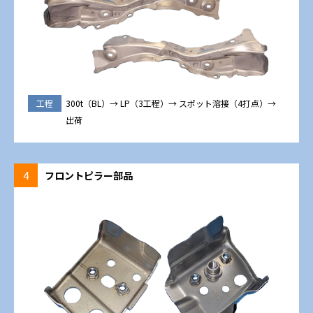
工程
300t（BL）→ LP（3工程）→ スポット溶接（4打点）→
出荷
4
フロントピラー部品