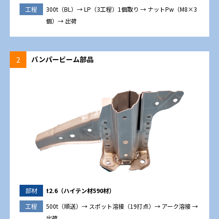
工程
300t（BL）→ LP（3工程）1個取り → ナットPw（M8×3
個）→ 出荷
2
バンパービーム部品
部材
t2.6（ハイテン材590材）
工程
500t（順送）→ スポット溶接（19打点）→ アーク溶接 →
出荷