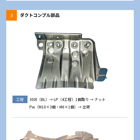
3
ダクトコンプル部品
工程
300t（BL）→ LP（4工程）1個取り → ナット
Pw（M10×3個・M6×1個）→ 出荷