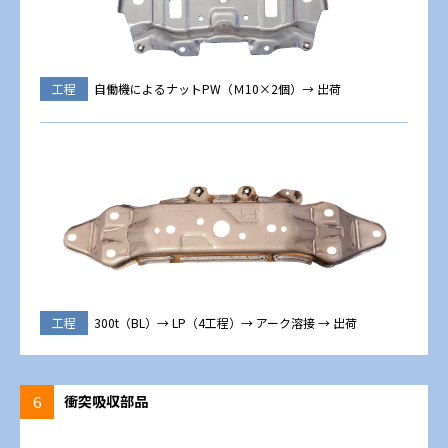
工程
自働機によるナットPW（Ｍ10×2個）→ 出荷
工程
300t（BL）→ LP（4工程）→ アーク溶接 → 出荷
6
衝突吸収部品