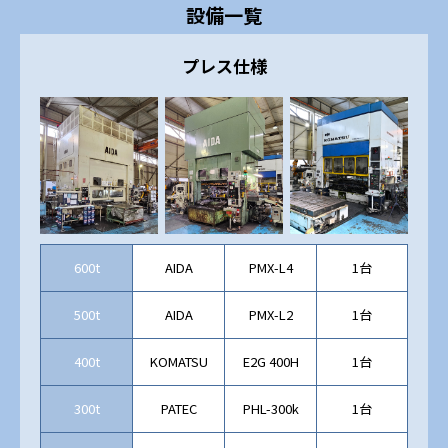
設備一覧
プレス仕様
600t
AIDA
PMX-L4
1台
500t
AIDA
PMX-L2
1台
400t
KOMATSU
E2G 400H
1台
300t
PATEC
PHL-300k
1台