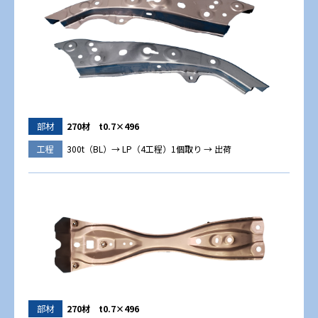
部材
270材 t0.7×496
工程
300t（BL）→ LP（4工程）1個取り → 出荷
部材
270材 t0.7×496