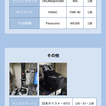
マシニングセンタ
OKUMA&HOWA
4VA
1台
NCフライス
FANAC
FMR-40
1台
TIG溶接機
Panasonic
WX200
1台
その他
ホイストクレーン
日本ホイスト・KITO
10t・5t・2.8t
7ラ